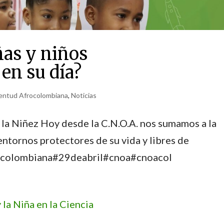
ñas y niños
en su día?
ventud Afrocolombiana
,
Noticias
e la Niñez Hoy desde la C.N.O.A. nos sumamos a la
entornos protectores de su vida y libres de
frocolombiana#29deabril#cnoa#cnoacol