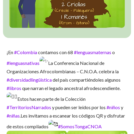
¡En
#Colombia
contamos con 68
#lenguasmaternas
o
#lenguasnativas
La Conferencia Nacional de
Organizaciones Afrocolombianas – C.N.O.A. celebra la
#diversidadlingüística
del país compartiéndoles algunos
#libros
que narran el legado ancestral afrodescendiente.
Estos hacen parte de la Colección
#TerritoriosNarrados
y pueden ser leídos por los
#niños
y
#niñas
.Les invitamos a escanear los códigos QR y disfrutar
de estos compilados
#SomosTongaCNOA