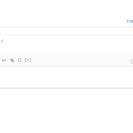
Log
{}
[+]