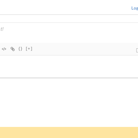
Log
{}
[+]