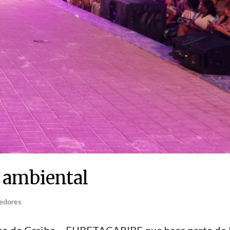
o ambiental
edores
nto de Caribe – FUBETACARIBE que hace parte de 