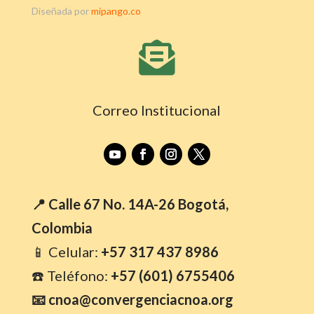
Diseñada por
mipango.co

Correo Institucional
📍 Calle 67 No. 14A-26 Bogotá,
Colombia
📱 Celular:
+57 317 437 8986
☎️ Teléfono:
+57 (601) 6755406
📧 cnoa@convergenciacnoa.org