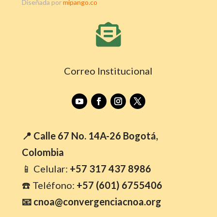
Diseñada por
mipango.co

Correo Institucional
📍 Calle 67 No. 14A-26 Bogotá,
Colombia
📱 Celular:
+57 317 437 8986
☎️ Teléfono:
+57 (601) 6755406
📧 cnoa@convergenciacnoa.org