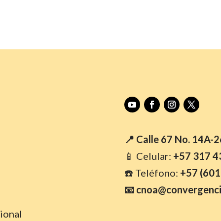
📍 Calle 67 No. 14A-
📱 Celular:
+57 317 4
☎️ Teléfono:
+57 (601
📧 cnoa@convergenci
ional