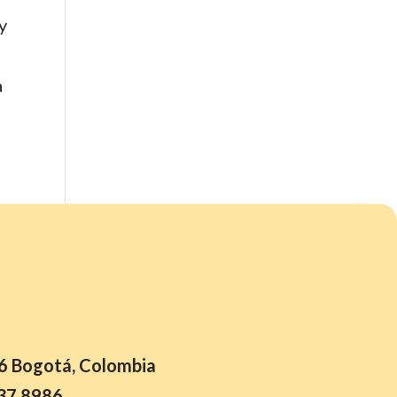
y
a
26 Bogotá, Colombia
37 8986