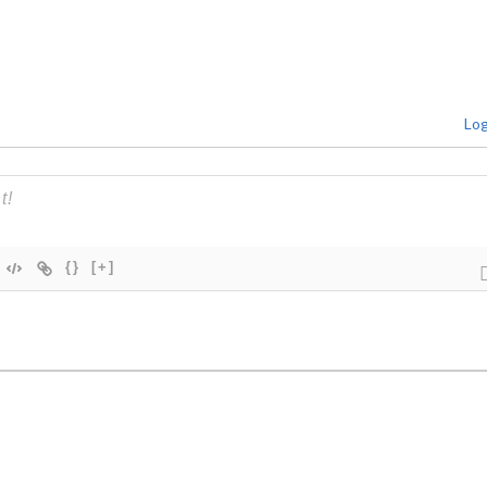
Log
{}
[+]