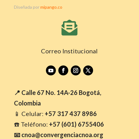
Diseñada por
mipango.co

Correo Institucional
📍 Calle 67 No. 14A-26 Bogotá,
Colombia
📱 Celular:
+57 317 437 8986
☎️ Teléfono:
+57 (601) 6755406
📧 cnoa@convergenciacnoa.org