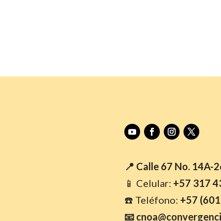
📍 Calle 67 No. 14A-
📱 Celular:
+57 317 4
☎️ Teléfono:
+57 (601
📧 cnoa@convergenci