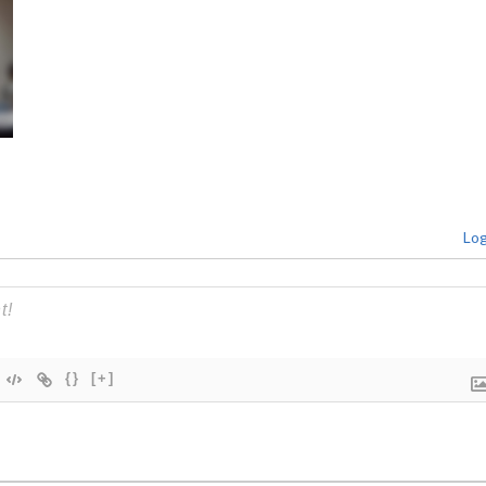
Log
{}
[+]