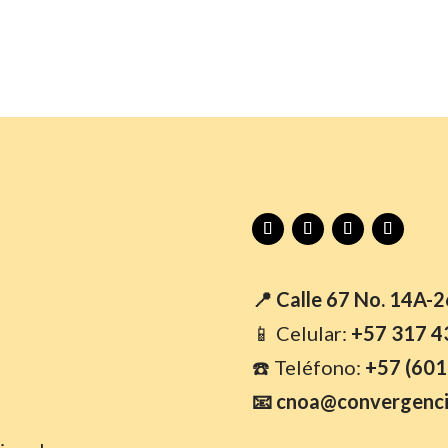
📍 Calle 67 No. 14A-
📱 Celular:
+57 317 4
☎️ Teléfono:
+57 (601
📧 cnoa@convergenci