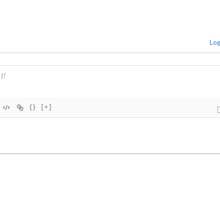
Log
{}
[+]