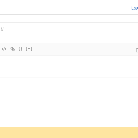
Log
{}
[+]