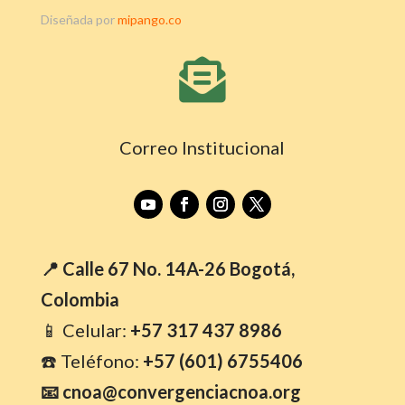
Diseñada por
mipango.co

Correo Institucional
📍 Calle 67 No. 14A-26 Bogotá,
Colombia
📱 Celular:
+57 317 437 8986
☎️ Teléfono:
+57 (601) 6755406
📧 cnoa@convergenciacnoa.org