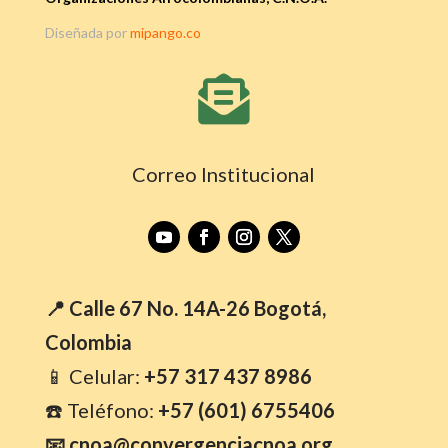
Diseñada por
mipango.co

Correo Institucional
📍 Calle 67 No. 14A-26 Bogotá,
Colombia
📱 Celular:
+57 317 437 8986
☎️ Teléfono:
+57 (601) 6755406
📧 cnoa@convergenciacnoa.org