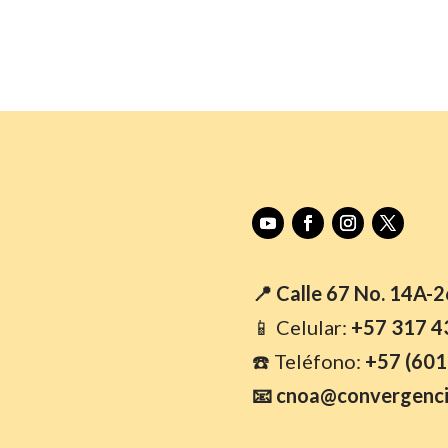
📍 Calle 67 No. 14A-
📱 Celular:
+57 317 4
☎️ Teléfono:
+57 (601
📧 cnoa@convergenci