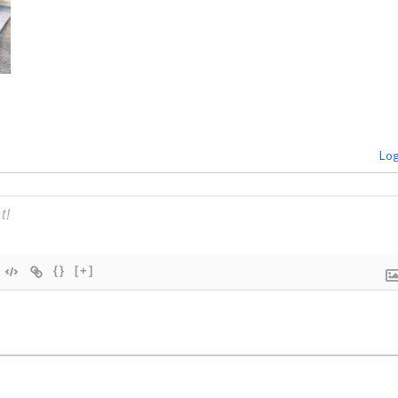
Log
{}
[+]