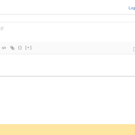
Log
{}
[+]