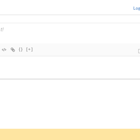
Log
{}
[+]