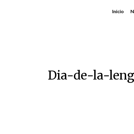
Inicio
N
Dia-de-la-leng