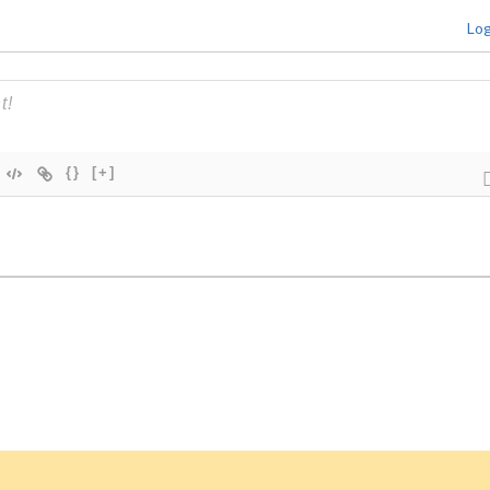
Log
{}
[+]