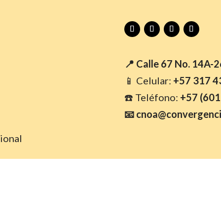
📍 Calle 67 No. 14A-
📱 Celular:
+57 317 4
☎️ Teléfono:
+57 (601
📧 cnoa@convergenci
ional