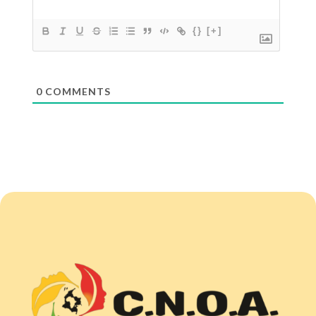
{}
[+]
0
COMMENTS