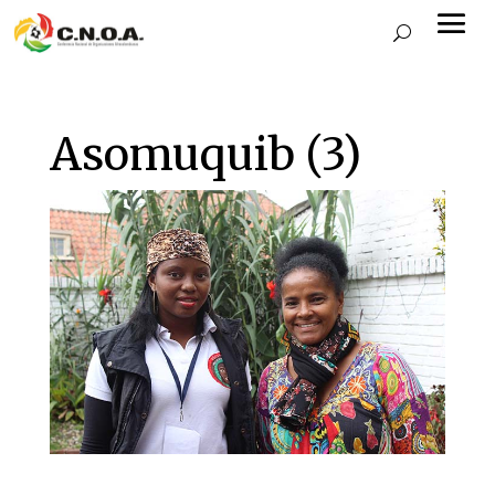
Asomuquib (3)