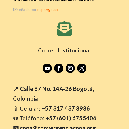
Diseñada por
mipango.co

Correo Institucional
📍 Calle 67 No. 14A-26 Bogotá,
Colombia
📱 Celular:
+57 317 437 8986
☎️ Teléfono:
+57 (601) 6755406
📧 cnoa@convergenciacnoa.org