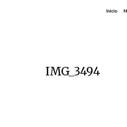
Inicio
N
IMG_3494