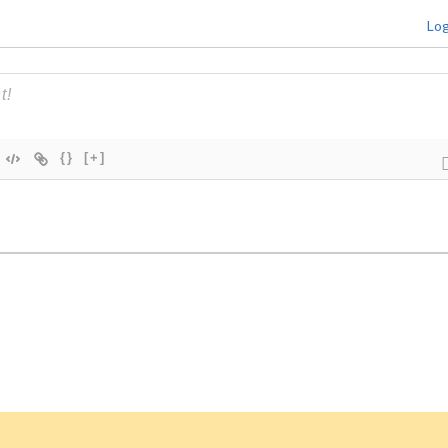
Log
{}
[+]