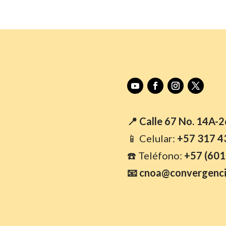
📍 Calle 67 No. 14A-
📱 Celular:
+57 317 4
☎️ Teléfono:
+57 (601
📧 cnoa@convergenci