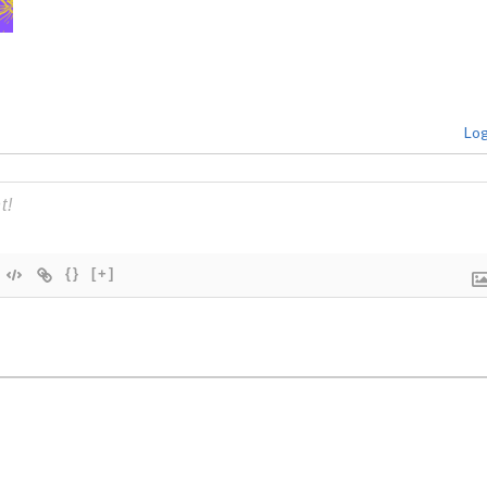
Log
{}
[+]