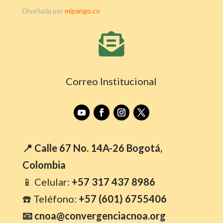
Diseñada por
mipango.co

Correo Institucional
📍 Calle 67 No. 14A-26 Bogotá,
Colombia
📱 Celular:
+57 317 437 8986
☎️ Teléfono:
+57 (601) 6755406
📧 cnoa@convergenciacnoa.org