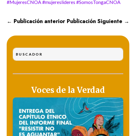
#MujeresCNOA
#mujereslideres
#SomosTongaCNOA
←
Publicación anterior
Publicación Siguiente
→
Voces de la Verdad