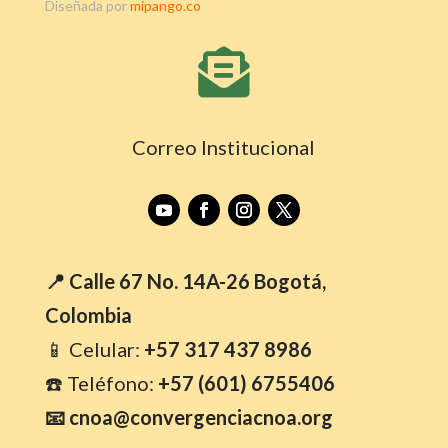
Diseñada por
mipango.co

Correo Institucional
📍 Calle 67 No. 14A-26 Bogotá,
Colombia
📱 Celular:
+57 317 437 8986
☎️ Teléfono:
+57 (601) 6755406
📧 cnoa@convergenciacnoa.org